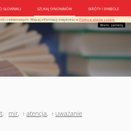
O SŁOWNIKU
SZUKAJ SYNONIMÓW
SKRÓTY I SYMBOLE
ych i reklamowych. Więcej informacji znajdziesz w
Polityce plików cookie.
Wiem, zamknij
t
,
mir
,
atencja
,
uważanie
†
†