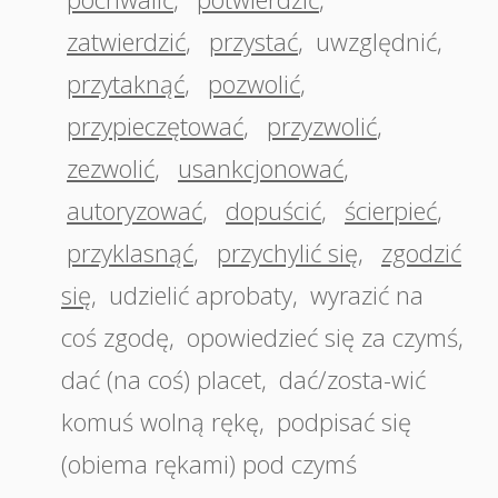
zatwierdzić
,
przystać
,
uwzględnić
,
przytaknąć
,
pozwolić
,
przypieczętować
,
przyzwolić
,
zezwolić
,
usankcjonować
,
autoryzować
,
dopuścić
,
ścierpieć
,
przyklasnąć
,
przychylić się
,
zgodzić
się
,
udzielić aprobaty
,
wyrazić na
coś zgodę
,
opowiedzieć się za czymś
,
dać (na coś) placet
,
dać/zosta-wić
komuś wolną rękę
,
podpisać się
(obiema rękami) pod czymś