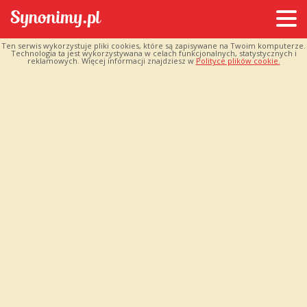
Ten serwis wykorzystuje pliki cookies, które są zapisywane na Twoim komputerze.
Technologia ta jest wykorzystywana w celach funkcjonalnych, statystycznych i
reklamowych. Więcej informacji znajdziesz w
Polityce plików cookie.