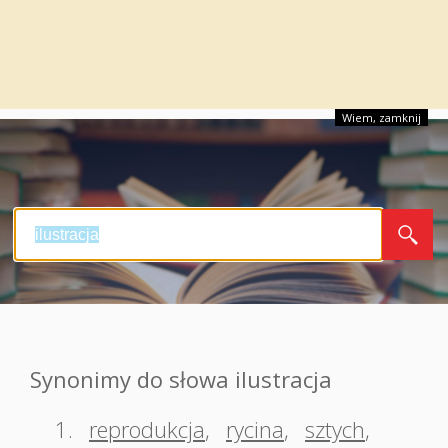
Wiem, zamknij
Synonimy do słowa ilustracja
1.
reprodukcja
,
rycina
,
sztych
,