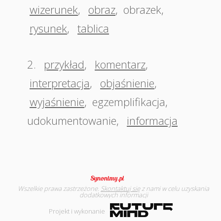
wizerunek
,
obraz
,
obrazek
,
rysunek
,
tablica
2.
przykład
,
komentarz
,
interpretacja
,
objaśnienie
,
wyjaśnienie
,
egzemplifikacja
,
udokumentowanie
,
informacja
Wszelkie prawa zastrzeżone.
Skontaktuj się
z nami w celu uzyskania
dodatkowych informacji
Projekt i wykonanie