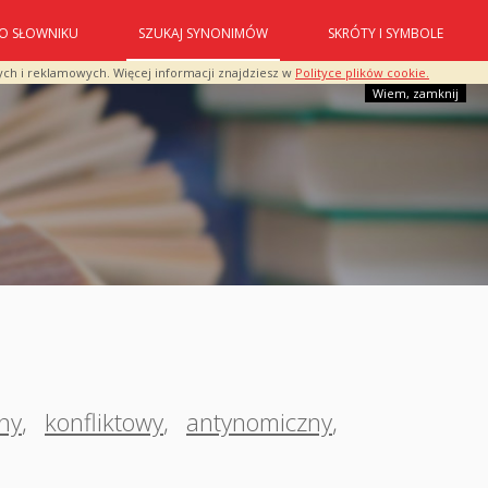
O SŁOWNIKU
SZUKAJ SYNONIMÓW
SKRÓTY I SYMBOLE
ych i reklamowych. Więcej informacji znajdziesz w
Polityce plików cookie.
Wiem, zamknij
ny
,
konfliktowy
,
antynomiczny
,