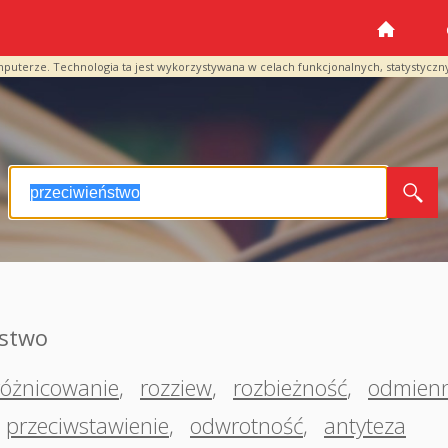
mputerze. Technologia ta jest wykorzystywana w celach funkcjonalnych, statystyczn
ństwo
różnicowanie
,
rozziew
,
rozbieżność
,
odmien
przeciwstawienie
,
odwrotność
,
antyteza