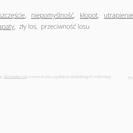
szczęście
,
niepomyślność
,
kłopot
,
utrapienie
apaty
,
zły los
,
przeciwność losu
e.
Skontaktuj się
z nami w celu uzyskania dodatkowych informacji
Pr