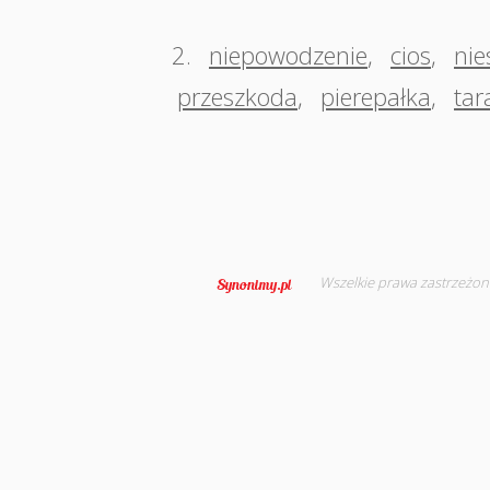
2.
niepowodzenie
,
cios
,
nie
przeszkoda
,
pierepałka
,
tar
Wszelkie prawa zastrzeżon