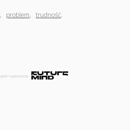
,
problem
,
trudność
,
ojekt i wykonanie