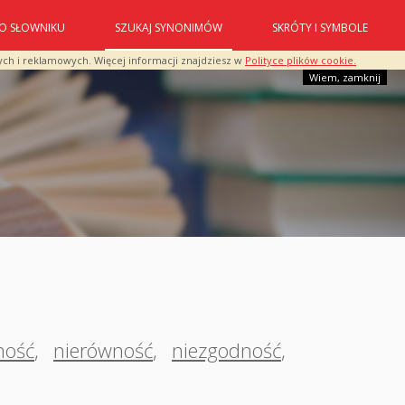
O SŁOWNIKU
SZUKAJ SYNONIMÓW
SKRÓTY I SYMBOLE
ych i reklamowych. Więcej informacji znajdziesz w
Polityce plików cookie.
Wiem, zamknij
ność
,
nierówność
,
niezgodność
,