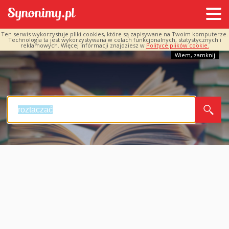
Ten serwis wykorzystuje pliki cookies, które są zapisywane na Twoim komputerze.
Technologia ta jest wykorzystywana w celach funkcjonalnych, statystycznych i
reklamowych. Więcej informacji znajdziesz w
Polityce plików cookie.
Wiem, zamknij