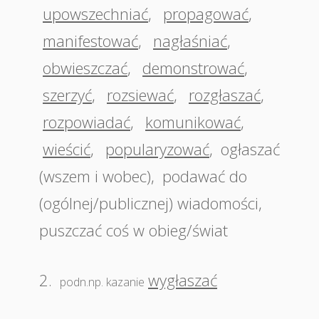
upowszechniać
,
propagować
,
manifestować
,
nagłaśniać
,
obwieszczać
,
demonstrować
,
szerzyć
,
rozsiewać
,
rozgłaszać
,
rozpowiadać
,
komunikować
,
wieścić
,
popularyzować
,
ogłaszać
(wszem i wobec)
,
podawać do
(ogólnej/publicznej) wiadomości
,
puszczać coś w obieg/świat
2.
wygłaszać
podn.np. kazanie