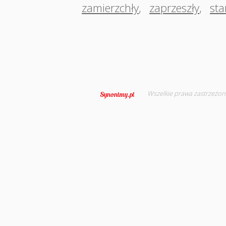
zamierzchły
,
zaprzeszły
,
sta
Wszelkie prawa zastrzeżon