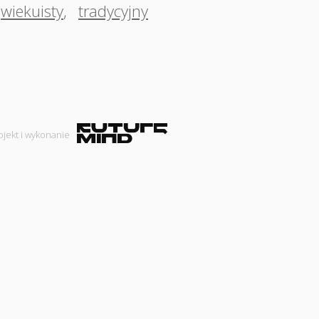
wiekuisty
,
tradycyjny
ojekt i wykonanie