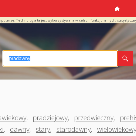
mputerze. Technologia ta jest wykorzystywana w celach funkcjonalnych, statystyczn
awiekowy
,
pradziejowy
,
przedwieczny
,
prehi
ki
,
dawny
,
stary
,
starodawny
,
wielowiekow