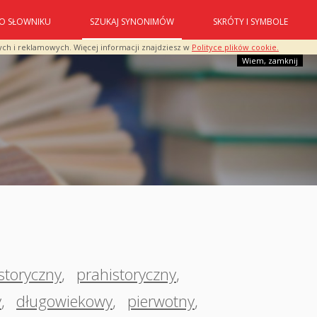
O SŁOWNIKU
SZUKAJ SYNONIMÓW
SKRÓTY I SYMBOLE
ych i reklamowych. Więcej informacji znajdziesz w
Polityce plików cookie.
Wiem, zamknij
storyczny
,
prahistoryczny
,
y
,
długowiekowy
,
pierwotny
,