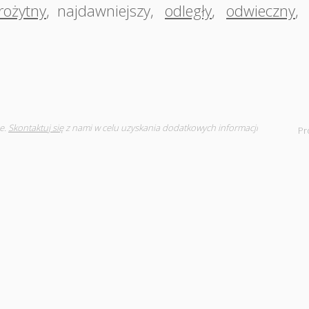
rożytny
,
najdawniejszy
,
odległy
,
odwieczny
,
e.
Skontaktuj się
z nami w celu uzyskania dodatkowych informacji
Pr