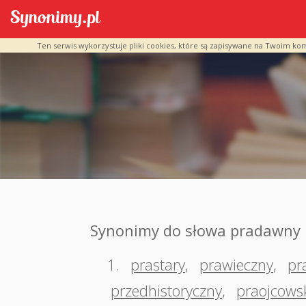
Ten serwis wykorzystuje pliki cookies, które są zapisywane na Twoim ko
Synonimy do słowa pradawny
1.
prastary
,
prawieczny
,
pr
przedhistoryczny
,
praojcows