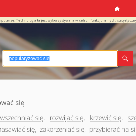
mputerze. Technologia ta jest wykorzystywana w celach funkcjonalnych, statystyczn
ować się
wszechniać się
,
rozwijać się
,
krzewić się
,
sz
asawiać się
,
zakorzeniać się
,
przybierać na s