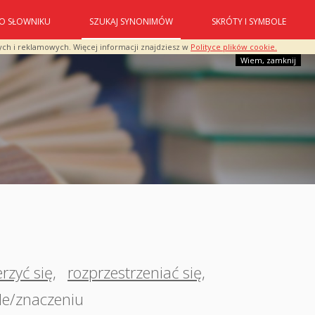
O SŁOWNIKU
SZUKAJ SYNONIMÓW
SKRÓTY I SYMBOLE
ych i reklamowych. Więcej informacji znajdziesz w
Polityce plików cookie.
Wiem, zamknij
erzyć się
,
rozprzestrzeniać się
,
ile/znaczeniu