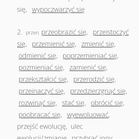
się
,
wypoczwarzyć się
2.
przeobrazić się
,
przeistoczyć
przen.
się
,
przemienić się
,
zmienić się
,
odmienić się
,
poprzemieniać się
,
pozmieniać się
,
zamienić się
,
przekształcić się
,
przerodzić się
,
przeinaczyć się
,
przedzierzgnąć się
,
rozwinąć się
,
stać się
,
obrócić się
,
poobracać się
,
wyewoluować
,
przejść ewolucję
,
ulec
ewolucji/zmianie
,
przybrać inny