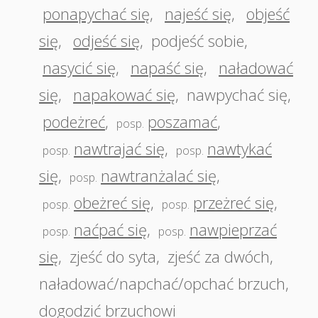
ponapychać się
,
najeść się
,
objeść
się
,
odjeść się
,
podjeść sobie
,
nasycić się
,
napaść się
,
naładować
się
,
napakować się
,
nawpychać się
,
podeżreć
,
poszamać
,
posp.
nawtrajać się
,
nawtykać
posp.
posp.
się
,
nawtranżalać się
,
posp.
obeżreć się
,
przeżreć się
,
posp.
posp.
naćpać się
,
nawpieprzać
posp.
posp.
się
,
zjeść do syta
,
zjeść za dwóch
,
naładować/napchać/opchać brzuch
,
dogodzić brzuchowi