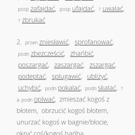
zafajdać
,
ufajdać
,
uwalać
,
posp
posp
†
zbrukać
†
2.
zniesławić
,
sprofanować
,
przen
zbezcześcić
,
zhańbić
,
podn
poszargać
,
zaszargać
,
zszargać
,
podeptać
,
splugawić
,
ubliżyć
,
uchybić
,
pokalać
,
skalać
,
podn
podn
†
oplwać
,
zmieszać kogoś z
a. podn
błotem
,
obrzucić kogoś błotem
,
unurzać kogoś w bagnie/błocie
,
okryć coś/kogoś hańbą