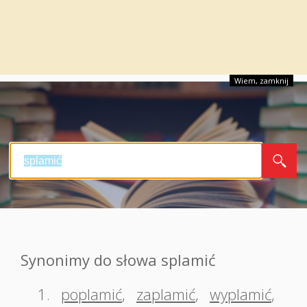
Wiem, zamknij
Synonimy do słowa splamić
1.
poplamić
,
zaplamić
,
wyplamić
,