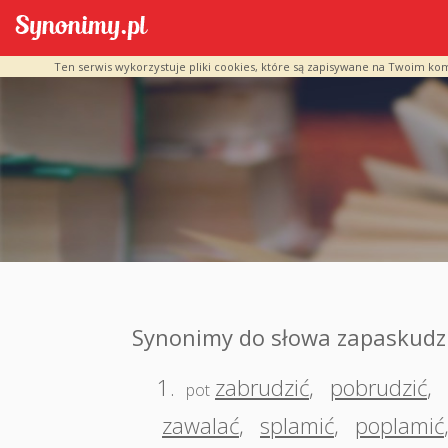
Ten serwis wykorzystuje pliki cookies, które są zapisywane na Twoim ko
Synonimy do słowa zapaskudz
1.
zabrudzić
,
pobrudzić
,
pot
zawalać
,
splamić
,
poplamić