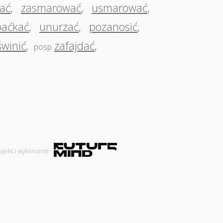
ać
,
zasmarować
,
usmarować
,
paćkać
,
unurzać
,
pozanosić
,
świnić
,
zafajdać
,
posp
ojekt i wykonanie