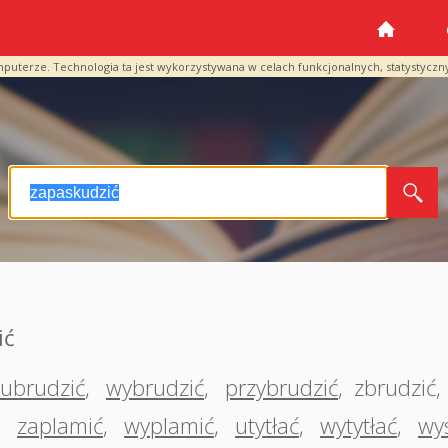
mputerze. Technologia ta jest wykorzystywana w celach funkcjonalnych, statystyczn
ić
ubrudzić
,
wybrudzić
,
przybrudzić
,
zbrudzić
,
,
zaplamić
,
wyplamić
,
utytłać
,
wytytłać
,
wy