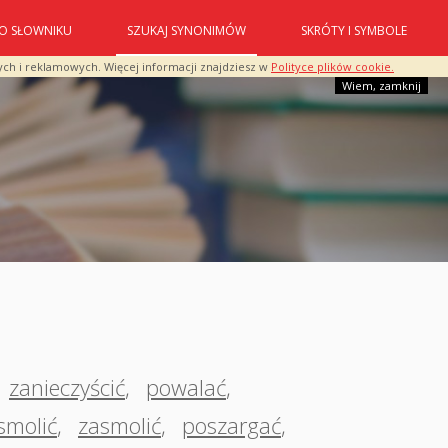
O SŁOWNIKU
SZUKAJ SYNONIMÓW
SKRÓTY I SYMBOLE
ych i reklamowych. Więcej informacji znajdziesz w
Polityce plików cookie.
Wiem, zamknij
zanieczyścić
,
powalać
,
smolić
,
zasmolić
,
poszargać
,