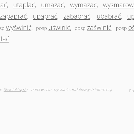
gać
,
utaplać
,
umazać
,
wymazać
,
wysmarow
zapaprać
,
upaprać
,
zababrać
,
ubabrać
,
u
wyświnić
,
uświnić
,
zaświnić
,
o
sp
posp
posp
posp
lać
e.
Skontaktuj się
z nami w celu uzyskania dodatkowych informacji
Pr