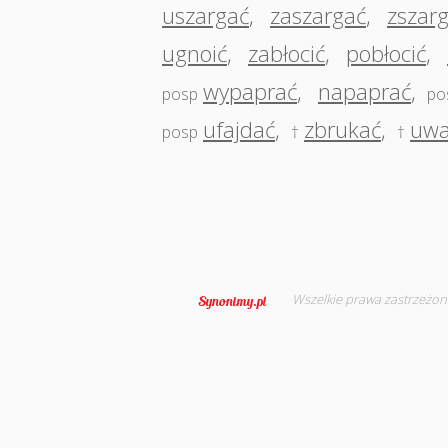
uszargać
,
zaszargać
,
zszar
ugnoić
,
zabłocić
,
pobłocić
,
wypaprać
,
napaprać
,
posp
po
ufajdać
,
zbrukać
,
uwa
posp
†
†
Wszelkie prawa zastrzeżon